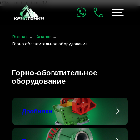
t758__col t-col t-col_12
Главная
→
Каталог
→
Горно обогатительное оборудование
Горно-обогатительное
оборудование
Дробилки