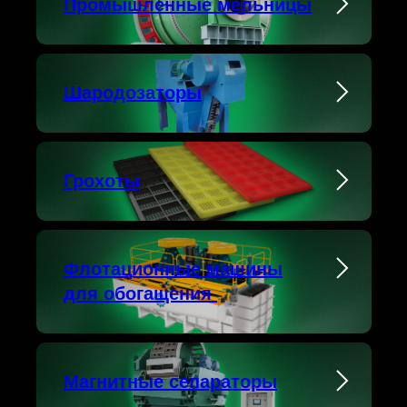
Промышленные мельницы
Шародозаторы
Грохоты
Флотационные машины
для обогащения
Магнитные сепараторы