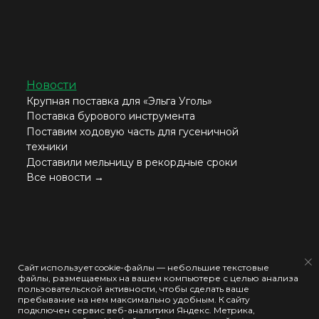
Новости
Крупная поставка для «Эльга Уголь»
Поставка бурового инструмента
Поставим ходовую часть для гусеничной
техники
Доставили мельницу в рекордные сроки
Все новости →
Согласие на обработку моих персональных данных
Сайт использует cookie-файлы — небольшие текстовые
файлы, размещаемых на вашем компьютере с целью анализа
Политика конфиденциальности
пользовательской активности, чтобы сделать ваше
пребывание на нем максимально удобным. К cайту
Политика использования cookie-файлов
подключен сервис веб-аналитики Яндекс. Метрика,