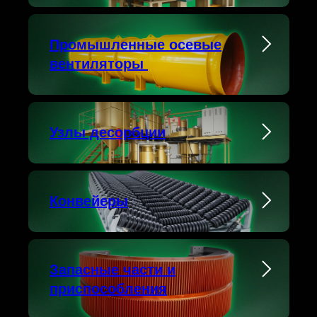
Промышленные осевые
вентиляторы
Узлы десорбции
Конвейеры
Запасные части и
приспособления