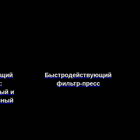
ющий
Быстродействующий
:
фильтр-пресс
ый и
вный