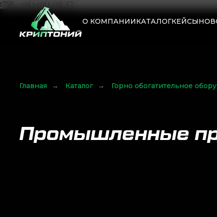
t758__col t-col t-col_12
О КОМПАНИИ
КАТАЛОГ
КЕЙСЫ
НОВ
Главная
→
Каталог
→
Горно обогатительное обор
Промышленные пр