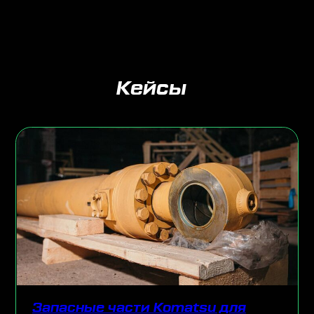
Кейсы
Запасные части Komatsu для
Мельн
компании «Лензолото»
золо
«Васи
одробнее
Подроб