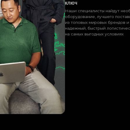
е в руки специалистов
 отрасли.
300+
международных
мировых прои
кейсов