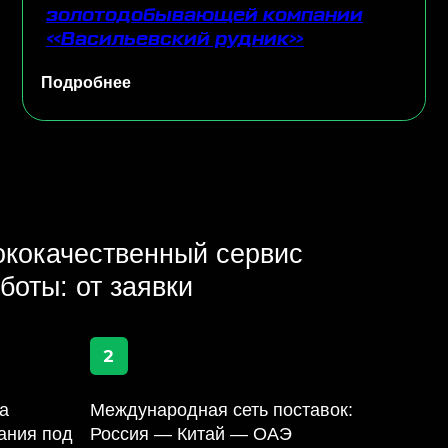
твенный сервис
 заявки
2
еждународная сеть поставок:
оссия — Китай — ОАЭ
личие трех подразделений — в России,
тае и Арабских Эмиратах — позволяет
м эффективно работать на мировых
нках и предлагать лучшие решения для
ших клиентов в любых уголках планеты.