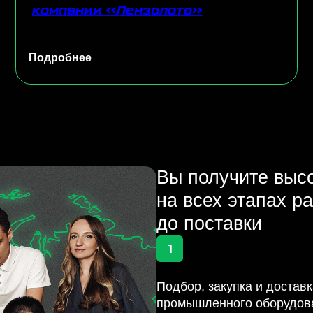
Вы получите высококачес
на всех этапах работы: от
до поставки
1
Подбор, закупка и доставка
М
промышленного оборудования под
Р
ключ
На
Ки
Наши специалисты найдут необходимое
на
оборудование, лучшего поставщика
ры
из топовых мировых брендов и организуют
на
надежный, быстрый логистический путь
на самых выгодных условиях