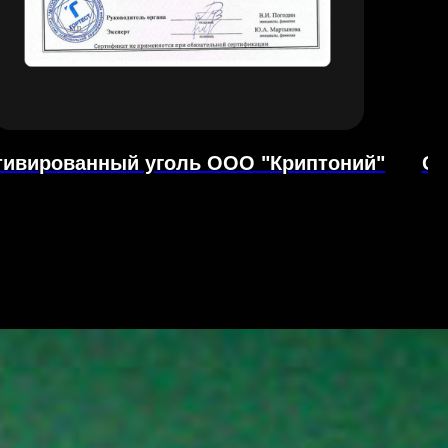
тивированный уголь ООО "Криптоний"
Се