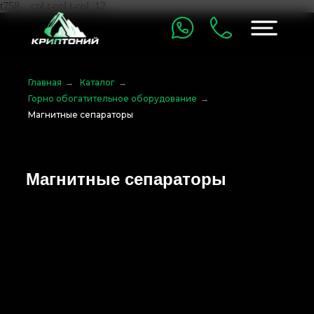
t758__col t-col t-col_12
Главная
→
Каталог
→
Горно обогатительное оборудование
→
Магнитные сепараторы
Магнитные сепараторы