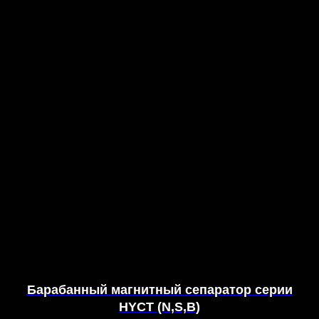
Барабанный магнитный сепаратор серии
HYCT (N,S,B)