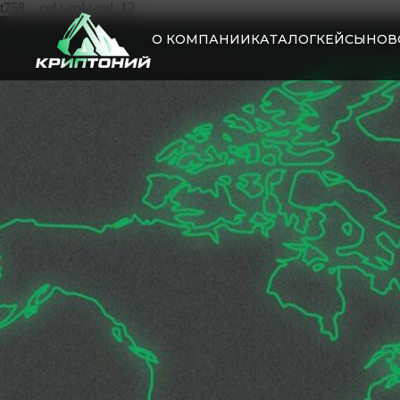
t758__col t-col t-col_12
О КОМПАНИИ
КАТАЛОГ
КЕЙСЫ
НОВ