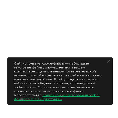
Сайт использует cookie-файлы — небольшие
текстовые файлы, размещаемых на вашем
компьютере с целью анализа пользовательской
активности, чтобы сделать ваше пребывание на нем
максимально удобным. К cайту подключен сервис
веб-аналитики Яндекс. Метрика, использующий
cookie-файлы. Оставаясь на сайте, вы даете свое
согласие на использование cookie-фалов
в соответствии с
политикой использования cookie-
файлов в ООО «Криптоний»