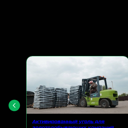
Активированный уголь для
золотодобывающих компаний