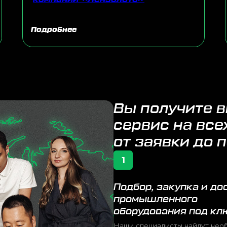
сервис на всех этапа
от заявки до поставк
Подробнее
1
Подбор, закупка и доставка
М
промышленного
п
оборудования под ключ
О
Наши специалисты найдут необходимое
На
оборудование, лучшего поставщика
Ки
из топовых мировых брендов и организуют
на
надежный, быстрый логистический путь
ры
на самых выгодных условиях
на