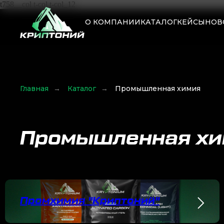
t758__col t-col t-col_12
О КОМПАНИИ
КАТАЛОГ
КЕЙСЫ
НОВ
Главная
→
Каталог
→
Промышленная химия
Промышленная хи
Промхимия "Криптоний"