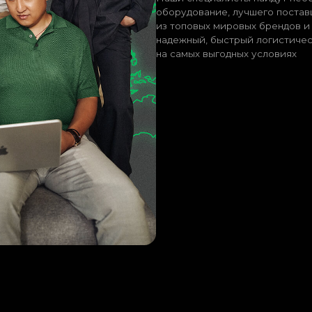
е в руки специалистов
 отрасли.
300+
международных
мировых прои
кейсов