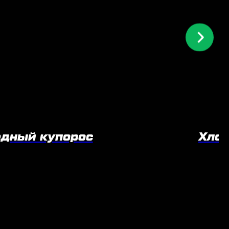
дный купорос
Хло