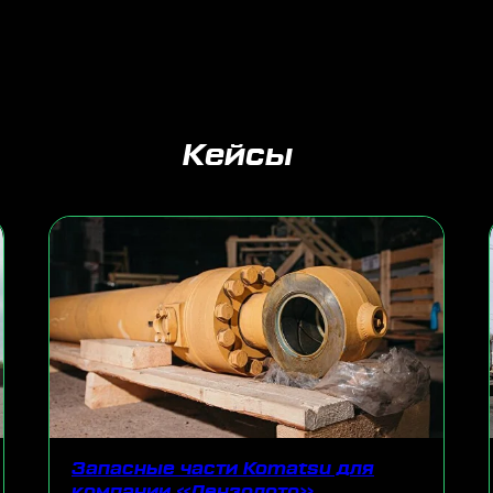
Запасные части Komatsu для
Вы получите высоко
компании «Лензолото»