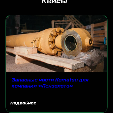
Запасные части Komatsu для
Мельн
компании «Лензолото»
золо
«Васи
одробнее
Подро
Вы получите высоко