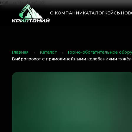
t758__col t-col t-col_12
О КОМПАНИИ
КАТАЛОГ
КЕЙСЫ
НОВ
Главная
→
Каталог
→
Горно-обогатительное обор
Виброгрохот с прямолинейными колебаниями тяжёл