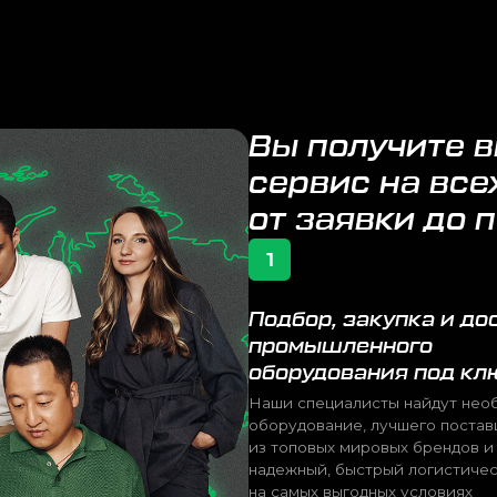
сервис на всех этапа
от заявки до поставк
1
Подбор, закупка и доставка
М
промышленного
п
оборудования под ключ
О
Наши специалисты найдут необходимое
На
оборудование, лучшего поставщика
Ки
из топовых мировых брендов и организуют
на
надежный, быстрый логистический путь
ры
на самых выгодных условиях
на