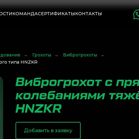
ОСТИ
КОМАНДА
СЕРТИФИКАТЫ
КОНТАКТЫ
удование
→
Грохоты
→
Виброгрохоты
→
ого типа HNZKR
Виброгрохот с п
колебаниями тяж
HNZKR
Добавить в заявку