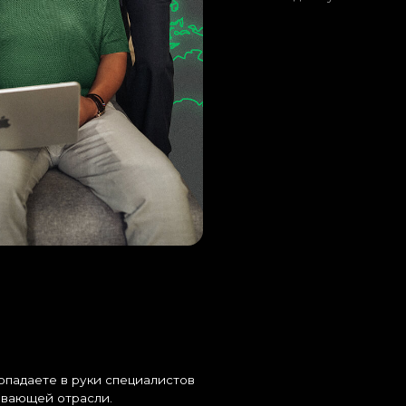
е в руки специалистов
 отрасли.
300+
международных
мировых прои
кейсов