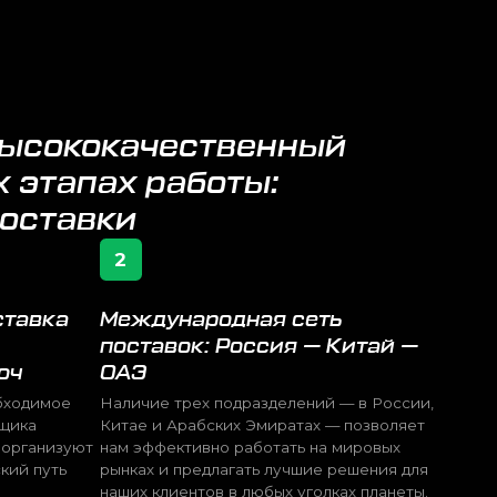
х работы:
и
2
еждународная сеть
оставок: Россия — Китай —
АЭ
личие трех подразделений — в России,
тае и Арабских Эмиратах — позволяет
м эффективно работать на мировых
нках и предлагать лучшие решения для
ших клиентов в любых уголках планеты.