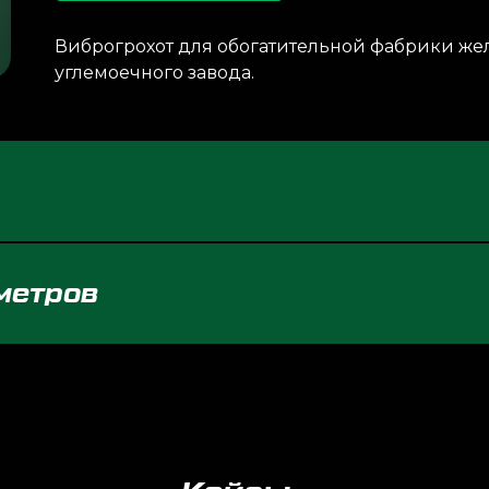
Виброгрохот для обогатительной фабрики ж
углемоечного завода.
метров
Кейсы