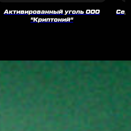
Активированный уголь ООО
Сер
"Криптоний"