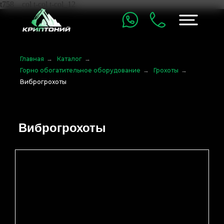
t758__col t-col t-col_12
Главная
→
Каталог
→
Горно обогатительное оборудование
→
Грохоты
→
Виброгрохоты
Виброгрохоты