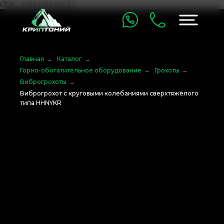
t758__col t-col t-col_12
Главная
→
Каталог
→
Горно-обогатительное оборудование
→
Грохоты
→
Виброгрохоты
→
Виброгрохот с круговыми колебаниями сверхтяжёлого
типа HHNYKR