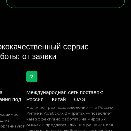
 заявки
2
еждународная сеть поставок:
оссия — Китай — ОАЭ
личие трех подразделений — в России,
тае и Арабских Эмиратах — позволяет
м эффективно работать на мировых
нках и предлагать лучшие решения для
ших клиентов в любых уголках планеты.