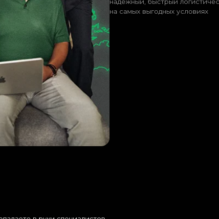
е в руки специалистов
 отрасли.
300+
международных
мировых прои
кейсов