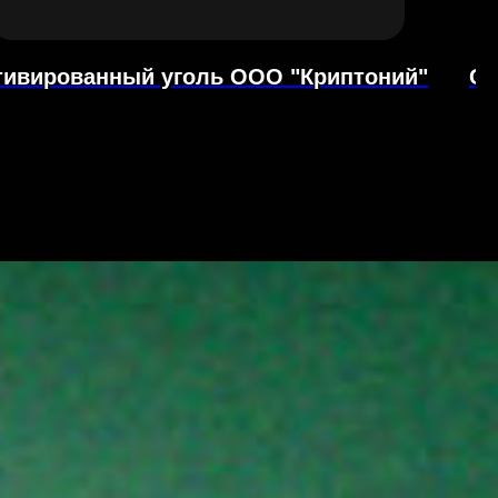
тивированный уголь ООО "Криптоний"
Се