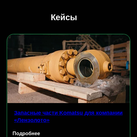
Запасные части Komatsu для компании
Мельн
«Лензолото»
компан
одробнее
Подроб
Вы получите высококачес