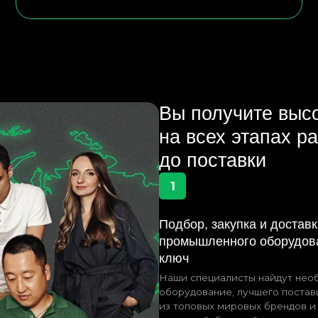
на всех этапах работы: от
до поставки
1
Подбор, закупка и доставка
М
промышленного оборудования под
Р
ключ
На
Ки
Наши специалисты найдут необходимое
на
оборудование, лучшего поставщика
ры
из топовых мировых брендов и организуют
на
надежный, быстрый логистический путь
на самых выгодных условиях