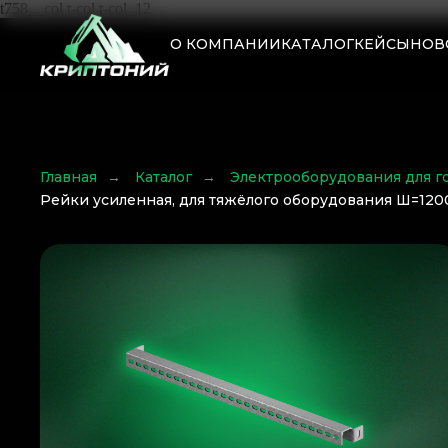
t758__col t-col t-col_12
О КОМПАНИИ
КАТАЛОГ
КЕЙСЫ
НОВ
Главная
→
Каталог
→
Электрооборудования для г
Рейки усиленная, для тяжёлого оборудования Ш=12