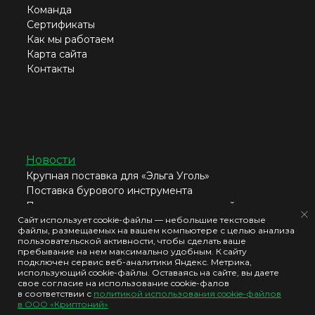
Команда
Сертификаты
Как мы работаем
Карта сайта
Контакты
Новости
Крупная поставка для «Эльга Уголь»
Поставка бурового инструмента
Поставим ходовую часть для гусеничной
техники
Сайт использует cookie-файлы — небольшие текстовые
файлы, размещаемых на вашем компьютере с целью анализа
Доставили мельницу в рекордные сроки
пользовательской активности, чтобы сделать ваше
Все новости →
пребывание на нем максимально удобным. К cайту
подключен сервис веб-аналитики Яндекс. Метрика,
использующий cookie-файлы. Оставаясь на сайте, вы даете
свое согласие на использование cookie-фалов
в соответствии с
политикой использования cookie-файлов
в ООО «Криптоний»