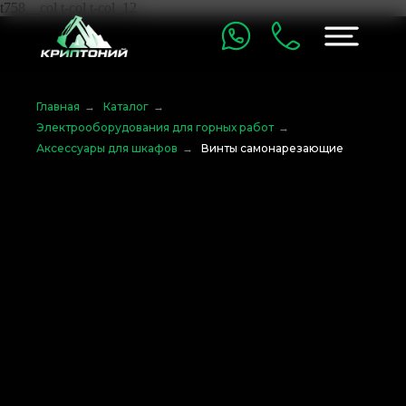
t758__col t-col t-col_12
Главная
→
Каталог
→
Электрооборудования для горных работ
→
Аксессуары для шкафов
→
Винты самонарезающие