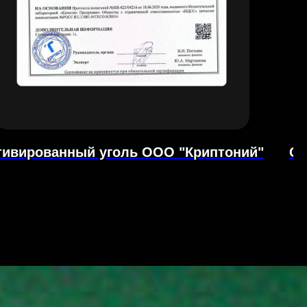
тивированный уголь ООО "Криптоний"
Се