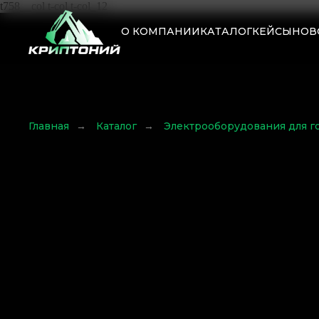
t758__col t-col t-col_12
О КОМПАНИИ
КАТАЛОГ
КЕЙСЫ
НОВ
Главная
→
Каталог
→
Электрооборудования для г