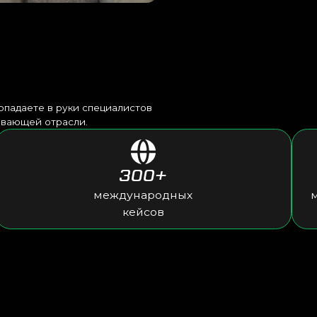
300+
международных
мировых прои
кейсов