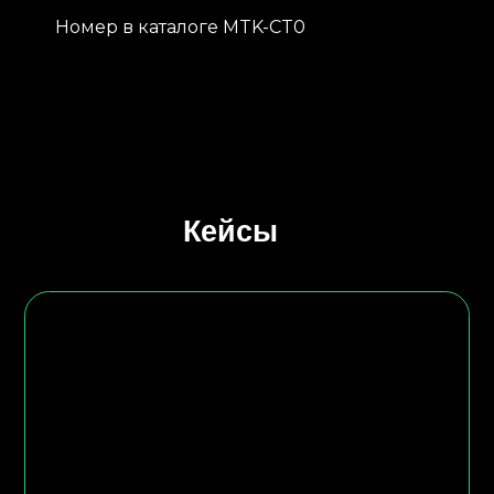
Номер в каталоге MTK-CT0
Кейсы
Запасные части Komatsu для компании
Мельн
«Лензолото»
компан