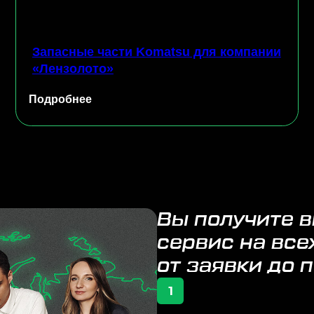
одробнее
Подроб
Вы получите высоко
сервис на всех этапа
от заявки до поставк
1
Подбор, закупка и доставка
М
промышленного
п
оборудования под ключ
О
Наши специалисты найдут необходимое
На
оборудование, лучшего поставщика
Ки
из топовых мировых брендов и организуют
на
надежный, быстрый логистический путь
ры