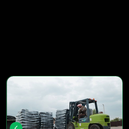
Активированный уголь для
золотодобывающих компаний