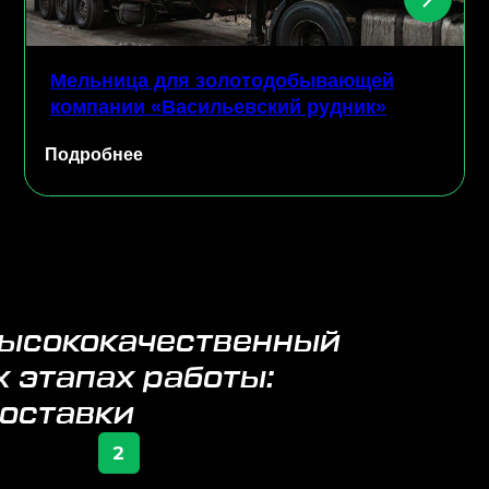
нее
Подробнее
качественный
х работы:
и
2
еждународная сеть
оставок: Россия — Китай —
АЭ
личие трех подразделений — в России,
тае и Арабских Эмиратах — позволяет
м эффективно работать на мировых
нках и предлагать лучшие решения для