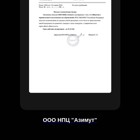
ООО НПЦ "Азимут"