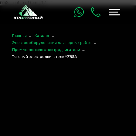
t758__col t-col t-col_12
Главная
→
Каталог
→
Электрооборудования для горных работ
→
Промышленные электродвигатели
→
Тяговый электродвигатель YZ95A