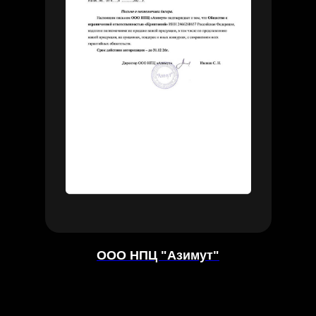
ООО НПЦ "Азимут"