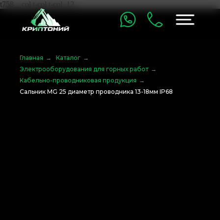
t758__col t-col t-col_12
Главная
→
Каталог
→
Электрооборудования для горных работ
→
Кабельно-проводниковая продукция
→
Сальник MG 25 диаметр проводника 13-18мм IP68