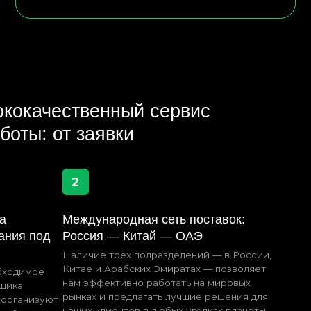
 заявки
2
еждународная сеть поставок:
оссия — Китай — ОАЭ
личие трех подразделений — в России,
тае и Арабских Эмиратах — позволяет
м эффективно работать на мировых
нках и предлагать лучшие решения для
ших клиентов в любых уголках планеты.