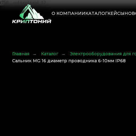
t758__col t-col t-col_12
О КОМПАНИИ
КАТАЛОГ
КЕЙСЫ
НОВ
Главная
→
Каталог
→
Электрооборудования для г
Сальник MG 16 диаметр проводника 6-10мм IP68