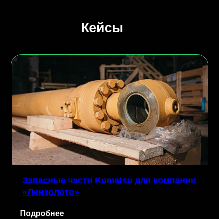
Запасные части Komatsu для компании
Мельн
«Лензолото»
компан
одробнее
Подроб
Вы получите высококачес