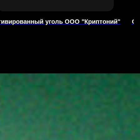
тивированный уголь ООО "Криптоний"
Се