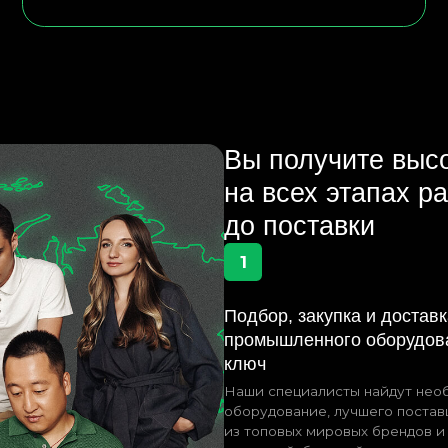
на всех этапах работы: от
до поставки
1
Подбор, закупка и доставка
М
промышленного оборудования под
Р
ключ
На
Ки
Наши специалисты найдут необходимое
на
оборудование, лучшего поставщика
ры
из топовых мировых брендов и организуют
на
надежный, быстрый логистический путь
на самых выгодных условиях