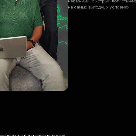
е в руки специалистов
 отрасли.
300+
международных
мировых прои
кейсов