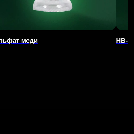
льфат меди
HB-H