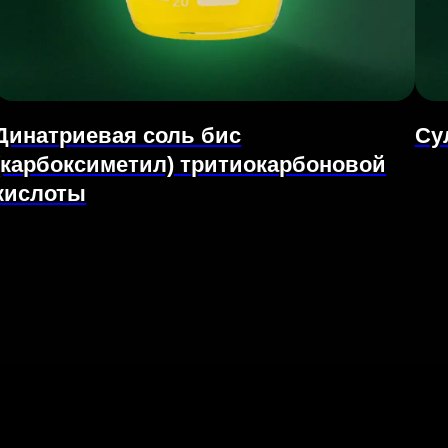
Динатриевая соль бис
Су
(карбоксиметил) тритиокарбоновой
кислоты