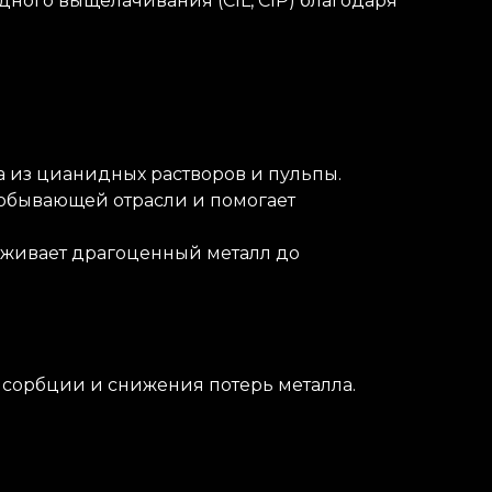
дного выщелачивания (CIL, CIP) благодаря
 из цианидных растворов и пульпы.
обывающей отрасли и помогает
ерживает драгоценный металл до
 сорбции и снижения потерь металла.