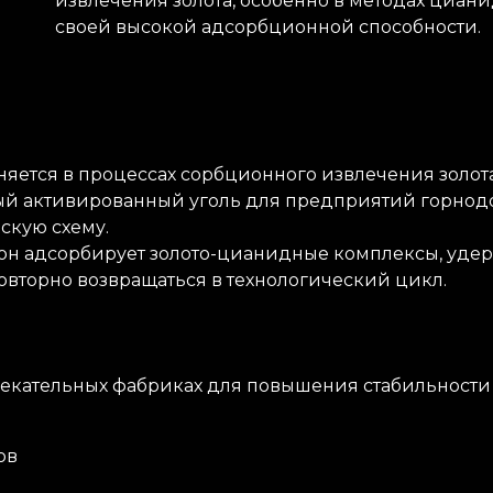
извлечения золота, особенно в методах циани
своей высокой адсорбционной способности.
ется в процессах сорбционного извлечения золота
й активированный уголь для предприятий горнод
скую схему.
 где он адсорбирует золото-цианидные комплексы, уд
овторно возвращаться в технологический цикл.
лекательных фабриках для повышения стабильности
ов