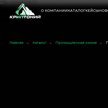
t758__col t-col t-col_12
О КОМПАНИИ
КАТАЛОГ
КЕЙСЫ
НОВ
Главная
→
Каталог
→
Промышленная химия
→
П