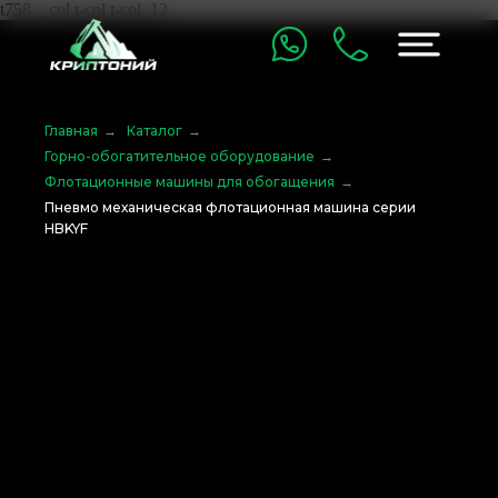
t758__col t-col t-col_12
Главная
→
Каталог
→
Горно-обогатительное оборудование
→
Флотационные машины для обогащения
→
Пневмо механическая флотационная машина серии
HBKYF