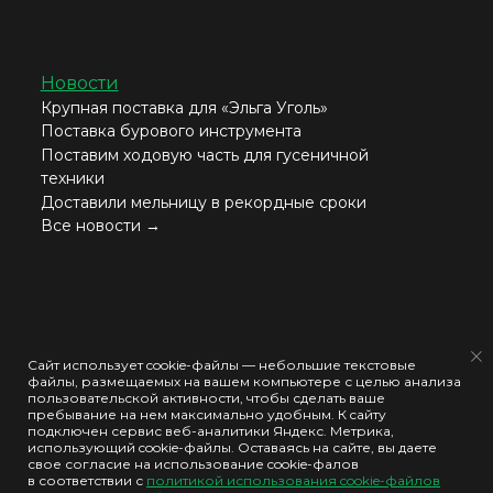
Новости
Крупная поставка для «Эльга Уголь»
Поставка бурового инструмента
Поставим ходовую часть для гусеничной
техники
Доставили мельницу в рекордные сроки
Все новости →
Согласие на обработку моих персональных данных
Сайт использует cookie-файлы — небольшие текстовые
файлы, размещаемых на вашем компьютере с целью анализа
Политика конфиденциальности
пользовательской активности, чтобы сделать ваше
пребывание на нем максимально удобным. К cайту
Политика использования cookie-файлов
подключен сервис веб-аналитики Яндекс. Метрика,
использующий cookie-файлы. Оставаясь на сайте, вы даете
свое согласие на использование cookie-фалов
ООО "КРИПТОНИЙ" © 2026
в соответствии с
политикой использования cookie-файлов