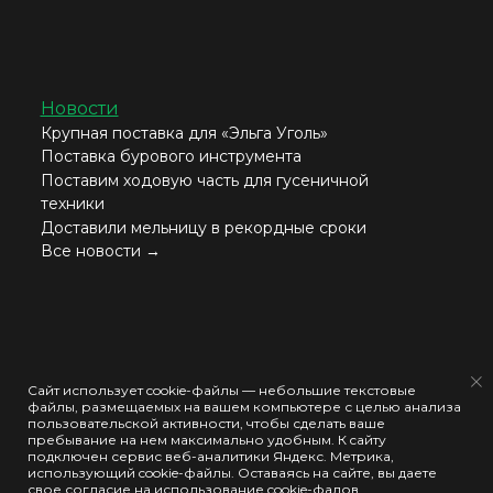
Новости
Крупная поставка для «Эльга Уголь»
Поставка бурового инструмента
Поставим ходовую часть для гусеничной
техники
Доставили мельницу в рекордные сроки
Все новости →
Согласие на обработку моих персональных данных
Сайт использует cookie-файлы — небольшие текстовые
файлы, размещаемых на вашем компьютере с целью анализа
Политика конфиденциальности
пользовательской активности, чтобы сделать ваше
пребывание на нем максимально удобным. К cайту
Политика использования cookie-файлов
подключен сервис веб-аналитики Яндекс. Метрика,
использующий cookie-файлы. Оставаясь на сайте, вы даете
свое согласие на использование cookie-фалов