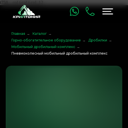
t758__col t-col t-col_12
Главная
→
Каталог
→
Горно-обогатительное оборудование
→
Дробилки
→
Мобильный дробильный комплекс
→
Пневмоколесный мобильный дробильный комплекс