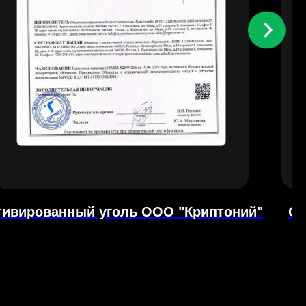
тивированный уголь ООО "Криптоний"
Се