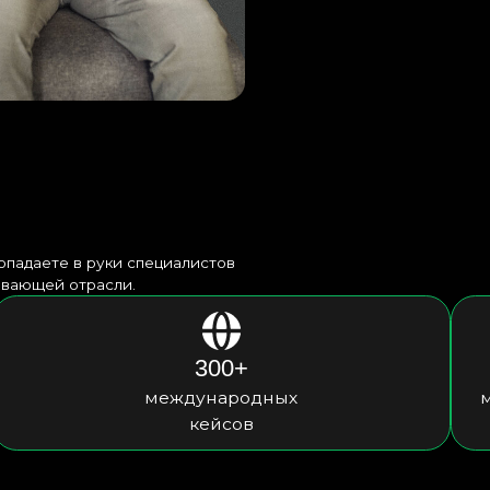
е в руки специалистов
 отрасли.
300+
международных
мировых прои
кейсов