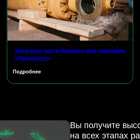
Запасные части Komatsu для компании
Мельн
«Лензолото»
компан
одробнее
Подроб
Вы получите высококачес
на всех этапах работы: от
до поставки
1
Подбор, закупка и доставка
М
промышленного оборудования под
Р
ключ
На