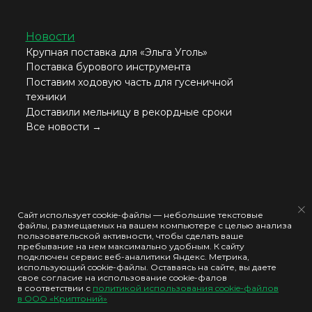
Новости
Крупная поставка для «Эльга Уголь»
Поставка бурового инструмента
Поставим ходовую часть для гусеничной
техники
Доставили мельницу в рекордные сроки
Все новости →
Согласие на обработку моих персональных данных
Сайт использует cookie-файлы — небольшие текстовые
файлы, размещаемых на вашем компьютере с целью анализа
Политика конфиденциальности
пользовательской активности, чтобы сделать ваше
пребывание на нем максимально удобным. К cайту
Политика использования cookie-файлов
подключен сервис веб-аналитики Яндекс. Метрика,
использующий cookie-файлы. Оставаясь на сайте, вы даете
свое согласие на использование cookie-фалов
ООО "КРИПТОНИЙ" © 2026
в соответствии с
политикой использования cookie-файлов
в ООО «Криптоний»