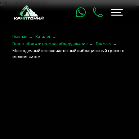
t758__col t-col t-col_12
Главная
→
Каталог
→
Горно-обогатительное оборудование
→
Грохоты
→
Многодечный высокочастотный вибрационный грохот с
мелким ситом