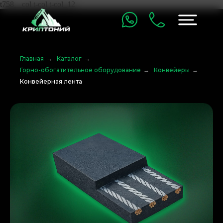
t758__col t-col t-col_12
Главная
→
Каталог
→
Горно-обогатительное оборудование
→
Конвейеры
→
Конвейерная лента