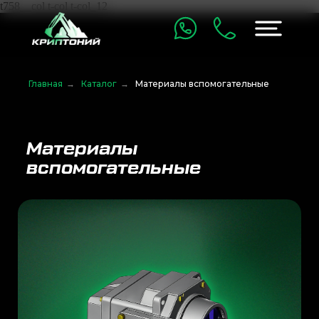
t758__col t-col t-col_12
Главная
→
Каталог
→
Материалы вспомогательные
Материалы
вспомогательные