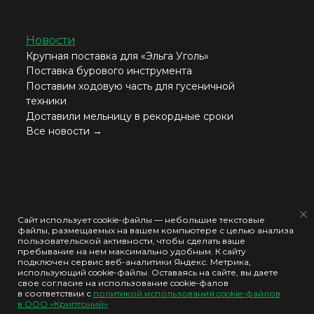
Новости
Крупная поставка для «Эльга Уголь»
Поставка бурового инструмента
Поставим ходовую часть для гусеничной
техники
Доставили мельницу в рекордные сроки
Все новости →
Согласие на обработку моих персональных данных
Сайт использует cookie-файлы — небольшие текстовые
файлы, размещаемых на вашем компьютере с целью анализа
Политика конфиденциальности
пользовательской активности, чтобы сделать ваше
пребывание на нем максимально удобным. К cайту
Политика использования cookie-файлов
подключен сервис веб-аналитики Яндекс. Метрика,
использующий cookie-файлы. Оставаясь на сайте, вы даете
свое согласие на использование cookie-фалов
ООО "КРИПТОНИЙ" © 2026
в соответствии с
политикой использования cookie-файлов
в ООО «Криптоний»