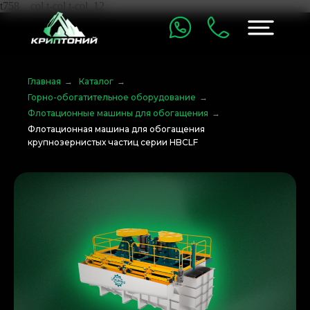
t758__col t-col t-col_12
Главная
→
Каталог
→
Горно-обогатительное оборудование
→
Флотационные машины для обогащения
→
Флотационная машина для обогащения
крупнозернистых частиц серии HBCLF