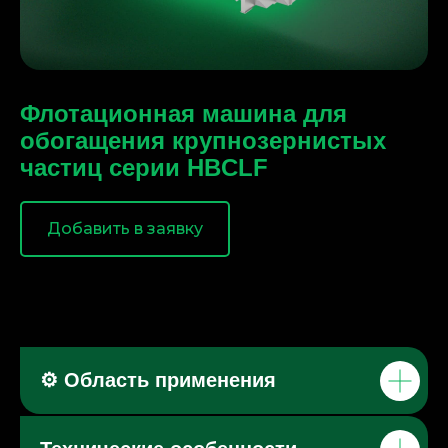
Флотационная машина для
обогащения крупнозернистых
частиц серии HBCLF
Добавить в заявку
⚙️ Область применения