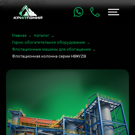
t758__col t-col t-col_12
Главная
→
Каталог
→
Горно-обогатительное оборудование
→
Флотационные машины для обогащения
→
Флотационная колонна серии HBKYZB