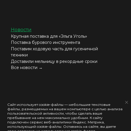
Новости
Крупная поставка для «Эльга Уголь»
Поставка бурового инструмента
Поставим ходовую часть для гусеничной
техники
Доставили мельницу в рекордные сроки
Все новости →
Согласие на обработку моих персональных данных
Сайт использует cookie-файлы — небольшие текстовые
файлы, размещаемых на вашем компьютере с целью анализа
Политика конфиденциальности
пользовательской активности, чтобы сделать ваше
пребывание на нем максимально удобным. К cайту
Политика использования cookie-файлов
подключен сервис веб-аналитики Яндекс. Метрика,
использующий cookie-файлы. Оставаясь на сайте, вы даете
свое согласие на использование cookie-фалов