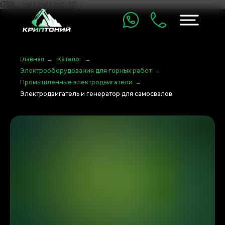
t758__col t-col t-col_12
Главная
→
Каталог
→
Электрооборудования для горных работ
→
Промышленные электродвигатели
→
Электродвигатель и генератор для самосвалов