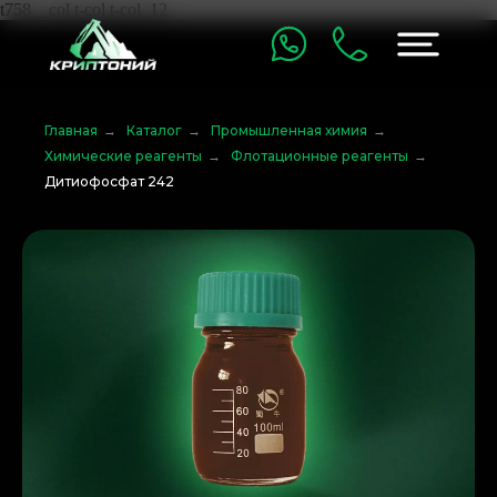
t758__col t-col t-col_12
Главная
→
Каталог
→
Промышленная химия
→
Химические реагенты
→
Флотационные реагенты
→
Дитиофосфат 242