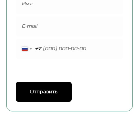
+7
Я подтверждаю ознакомление и даю
Согласие
на обработку
моих персональных данных
в порядке и на условиях, указанных в
Политике
обработки персональных данных
Отправить