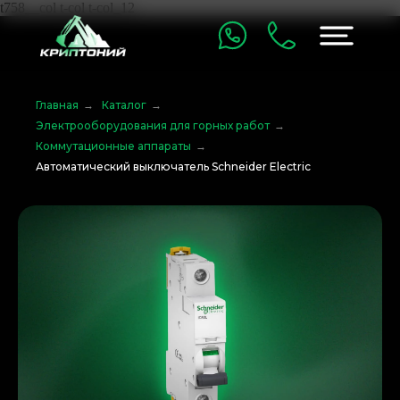
t758__col t-col t-col_12
Главная
→
Каталог
→
Электрооборудования для горных работ
→
Коммутационные аппараты
→
Автоматический выключатель Schneider Electric