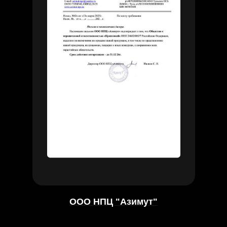
ООО НПЦ "Азимут"