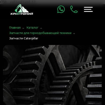
t758__col t-col t-col_12
Главная
→
Каталог
→
Запчасти для горнодобывающей техники
→
Запчасти Caterpillar