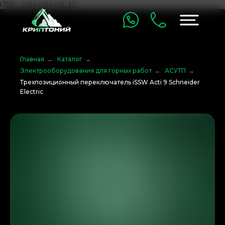
t758__col t-col t-col_12
Главная
→
Каталог
→
Электрооборудования для горных работ
→
АСУТП
→
Трехпозиционный переключатель iSSW Acti 9 Schneider
Electric