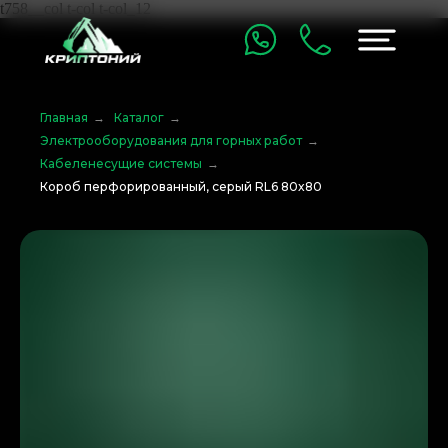
t758__col t-col t-col_12
Главная
→
Каталог
→
Электрооборудования для горных работ
→
Кабеленесущие системы
→
Короб перфорированный, серый RL6 80x80