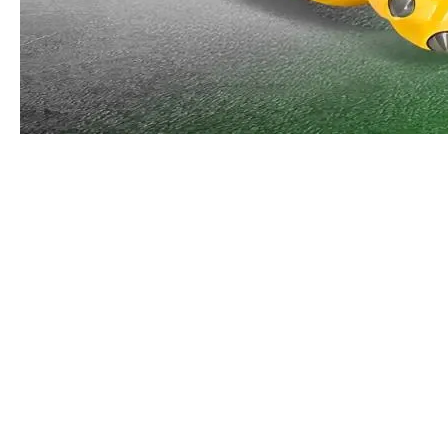
Компания «Криптоний» завершила
комплексную поставку бурового
оборудования для техники BOART LONGYEAR.
Таким образом закрыли годовую потребность
заказчика.
Инструмент был произведен индивидуально
для компании «Васильевский рудник» на
высокотехнологичном заводе в Китае. Техника
прошла строгие испытания и
продемонстрировала отличные
эксплуатационные характеристики, что
обеспечит высокую эффективность и