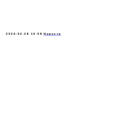
надежность в процессе работы.
«Мы готовы предложить другим компаниям
качественные решения с быстрой поставкой
бурового инструмента на выгодных условиях»,
— отметил менеджер Илья Лосяков.
2026-02-28 10:08
Новости