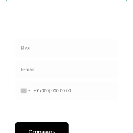
Узнайте актуальные
цены
Оставьте свои контакты и мы вам
перезвоним
+7
Я подтверждаю ознакомление и даю
Согласие
на обработку
моих персональных данных
в порядке и на условиях, указанных в
Политике
обработки персональных данных
Отправить