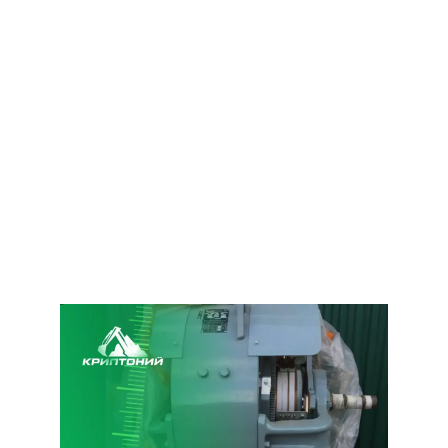
После поставки генераторов наша компания
продолжает работать с предприятием,
контрактуя и закрывая полугодовую
потребность клиента. Уже заключен договор
на поставку гусеничных рам, промежуточного
вала, рукояти ковша, редукторов и других
комплектующих.
Для получения дополнительной информации
и заказа обращайтесь к нашим сотрудникам.
Мы готовы помочь вам выбрать оптимальные
решения для вашей техники!