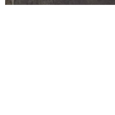
Компания «Криптоний» завершила поставку
генераторов для экскаваторов серии ЭКГ.
«Генераторы играют ключевую роль в работе
пятимашинного агрегата, установленного в
задней части экскаватора, и каждый из них
отвечает за выполнение конкретных
функций.В нашем ассортименте представлены
генераторы различных номиналов: 4ГПЭМ 220-
2/2, 4ГПЭМ 135-2/2, 4ГПЭМ 55-2/1 и 4ГПЭМ 15-2.
Все эти модели и другие генераторы
доступны для производства и поставки, чтобы
закрыть потребности вашего предприятия», —
отметил менеджер Константин Кобер.
Качеством своей работы компания
«Криптоний» обеспечивает долгосрочное
сотрудничество с клиентами, предлагая
надежные решения и своевременную
доставку.