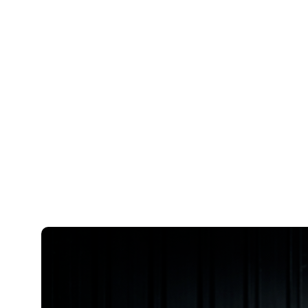
классификации. В документации вещество
обычно указывается как окислитель и опасный
химический продукт, который может
раздражать кожу, глаза и дыхательные пути, а
также представлять опасность для водной
среды. Для промышленного применения
класс опасности, условия хранения и
требования к СИЗ нужно уточнять по паспорту
безопасности конкретной партии.
Меры предосторожности и
условия хранения
гипохлорита кальция