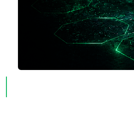
Гипохлорит кальция применение получил
прежде всего в очистке и обеззараживании
воды.
Основные направления:
• подготовка питьевой воды;
• обработка сточных вод;
• дезинфекция бассейнов;
• обработка резервуаров и трубопроводов;